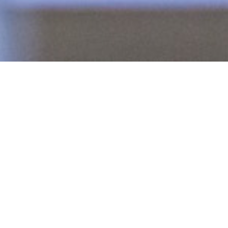
Prostor za delo,
učenje in rast